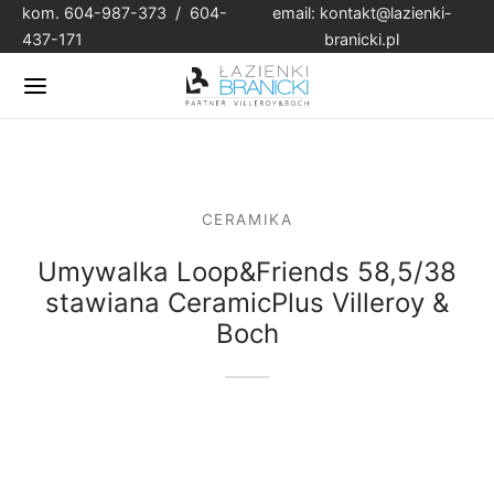
kom. 604-987-373 / 604-
email:
kontakt@lazienki-
437-171
branicki.pl
CERAMIKA
Umywalka Loop&Friends 58,5/38
stawiana CeramicPlus Villeroy &
Boch