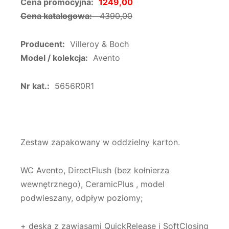
Cena promocyjna:
1249,00
Cena katalogowa:
4390,00
Producent:
Villeroy & Boch
Model / kolekcja:
Avento
Nr kat.:
5656R0R1
Zestaw zapakowany w oddzielny karton.
WC Avento, DirectFlush (bez kołnierza
wewnętrznego), CeramicPlus , model
podwieszany, odpływ poziomy;
+ deska z zawiasami QuickRelease i SoftClosing