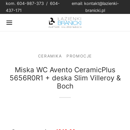
kom. 604-987-373 / 604-
email:
kontakt@lazienki-
437-171
branicki.pl
CERAMIKA
PROMOCJE
Miska WC Avento CeramicPlus
5656R0R1 + deska Slim Villeroy &
Boch